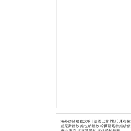
海外婚紗服務說明 | 法國巴黎 PRAGUE布
威尼斯婚紗 維也納婚紗 哈爾斯塔特婚紗價
婚紗 東京 北海道婚紗 海外婚紗包套