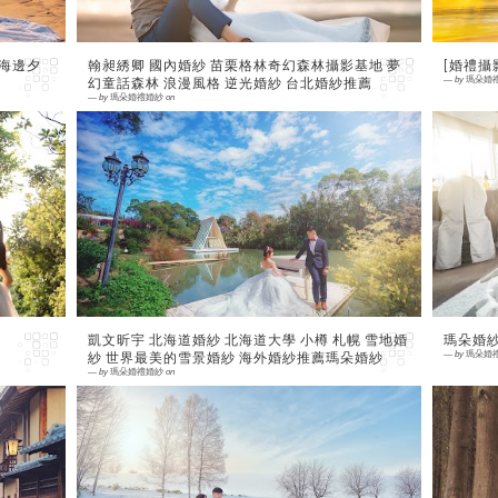
 海邊夕
翰昶綉卿 國內婚紗 苗栗格林奇幻森林攝影基地 夢
[婚禮攝影
幻童話森林 浪漫風格 逆光婚紗 台北婚紗推薦
—
by
瑪朵婚
—
by
瑪朵婚禮婚紗
on
0 comment
0
凱文昕宇 北海道婚紗 北海道大學 小樽 札幌 雪地婚
瑪朵婚紗
紗 世界最美的雪景婚紗 海外婚紗推薦瑪朵婚紗
—
by
瑪朵婚
—
by
瑪朵婚禮婚紗
on
0 comment
0