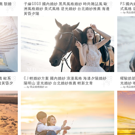
薦 類婚
子緣GOGO 國內婚紗 黑馬風格婚紗 時尚雜誌風 歐
P.S 
洲風格婚紗 美式風格 逆光婚紗 台北婚紗推薦 海邊
式風格 
黃昏夕陽
—
by
瑪朵婚
—
by
瑪朵婚禮婚紗
on
0 comment
0
薦 歐系
C.J 輕婚紗方案 國內婚紗 浪漫風格 海邊夕陽婚紗
曜駿皓穎
邊黃昏夕
陽明山 逆光婚紗 台北婚紗推薦 輕新文青
光婚紗 
—
by
瑪朵婚禮婚紗
on
—
by
瑪朵婚
0 comment
0