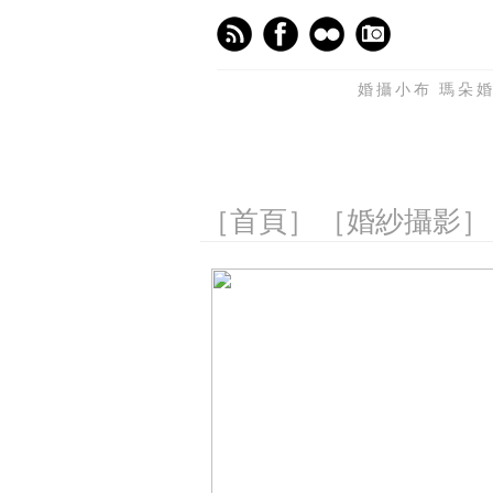
婚攝小布 瑪朵婚
［首頁］
［婚紗攝影］