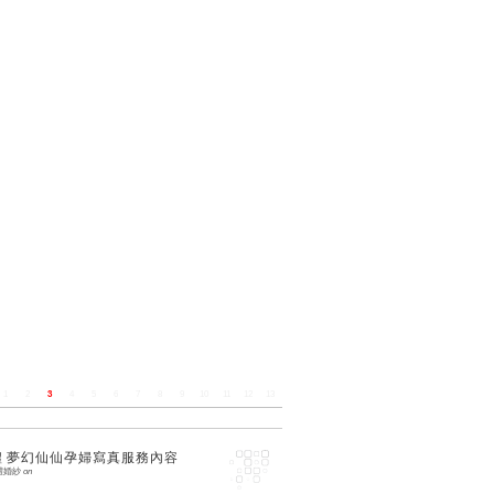
1
2
3
4
5
6
7
8
9
10
11
12
13
14
15
16
禮 夢幻仙仙孕婦寫真服務內容
禮婚紗
on