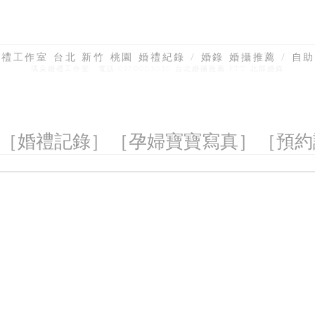
禮工作室 台北 新竹 桃園 婚禮紀錄 / 婚錄 婚攝推薦 / 自助
瑪朵婚禮工作室 電話:0970003030 台北婚攝推薦 PTT 北部婚錄
［婚禮記錄］
［孕婦寶寶寫真］
［預約