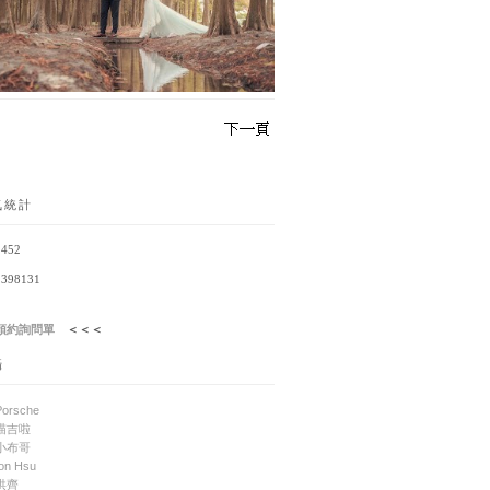
氣統計
452
398131
預約詢問單
＜＜＜
攝
orsche
喵吉啦
小布哥
on Hsu
洪齊