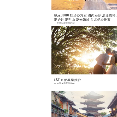
緣緣GOGO 輕婚紗方案 國內婚紗 浪漫風格
陽婚紗 陽明山 逆光婚紗 台北婚紗推薦
—
by
瑪朵婚禮婚紗
on
0 comment
A&E 京都楓葉婚紗
—
by
瑪朵婚禮婚紗
on
0 comment