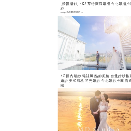
[婚禮攝影] R&A 萊特薇庭婚禮 台北婚攝推
紗
—
by
瑪朵婚禮婚紗
on
0 comment
K.S 國內婚紗 雜誌風 酷帥風格 台北婚紗推
婚紗 美式風格 逆光婚紗 台北婚紗推薦 海
陽
—
by
瑪朵婚禮婚紗
on
0 comment