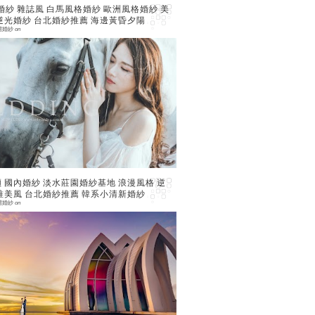
國內婚紗 雜誌風 白馬風格婚紗 歐洲風格婚紗 美
逆光婚紗 台北婚紗推薦 海邊黃昏夕陽
禮婚紗
on
 comment
 國內婚紗 淡水莊園婚紗基地 浪漫風格 逆
唯美風 台北婚紗推薦 韓系小清新婚紗
禮婚紗
on
 comment