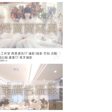
 comment
工作室 商業廣告CF 攝影/錄影 空拍 活動
場記錄 建案CF 尾牙攝影
禮婚紗
on
 comment