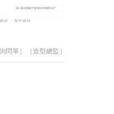
婚紗 / 海外婚紗
詢問單］
［造型總監］