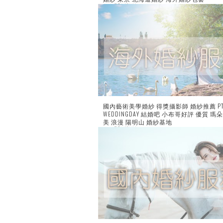
—
by
瑪朵婚禮婚紗
on
0 comment
國內藝術美學婚紗 得獎攝影師 婚紗推薦 PT
WEDDINGDAY 結婚吧 小布哥好評 優質 瑪
美 浪漫 陽明山 婚紗基地
—
by
瑪朵婚禮婚紗
on
0 comment