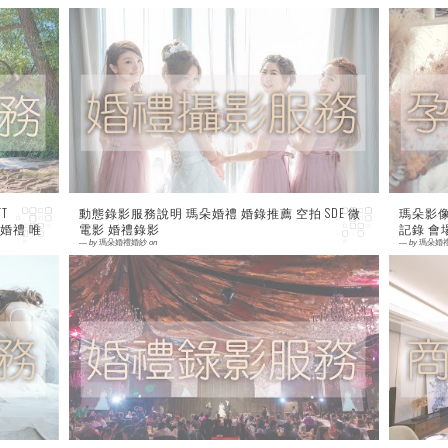
0 comment
0
T
動態錄影服務說明 瑪朵婚禮 婚錄推薦 空拍 SDE 微
瑪朵影像
朵婚禮 唯
電影 婚禮錄影
記錄 會
—
by
瑪朵婚禮婚紗
on
—
by
瑪朵婚
0 comment
0