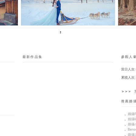
最新作品集
參觀人
當日人次: 
累積人次: 
＞＞＞
推薦婚
。
婚攝P
。
婚攝
。
婚攝
。
Bens
。
婚攝