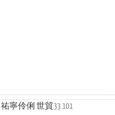
1
2
祐寧伶俐 世貿33 101