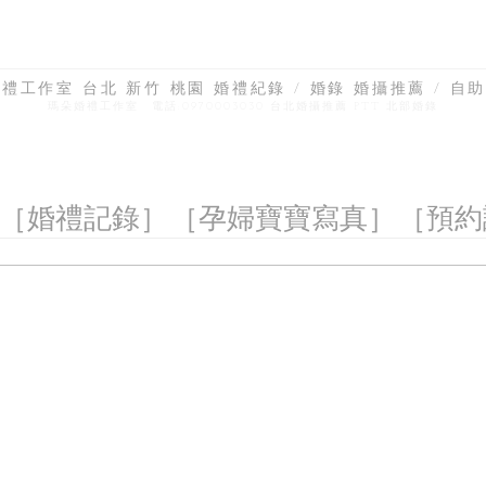
禮工作室 台北 新竹 桃園 婚禮紀錄 / 婚錄 婚攝推薦 / 自助
瑪朵婚禮工作室 電話:0970003030 台北婚攝推薦 PTT 北部婚錄
［婚禮記錄］
［孕婦寶寶寫真］
［預約