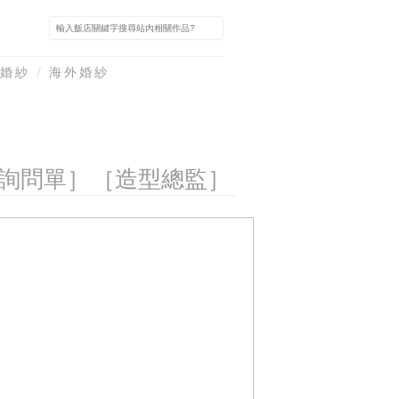
婚紗 / 海外婚紗
詢問單］
［造型總監］