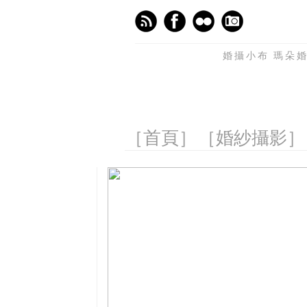
婚攝小布 瑪朵婚
［首頁］
［婚紗攝影］