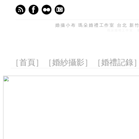
婚攝小布 瑪朵婚禮工作室 台北 新竹 
瑪朵婚禮工作室 電話
［首頁］
［婚紗攝影］
［婚禮記錄