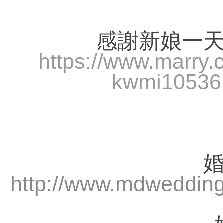
感謝新娘一
https://www.marry.
kwmi10536
http://www.mdwedding