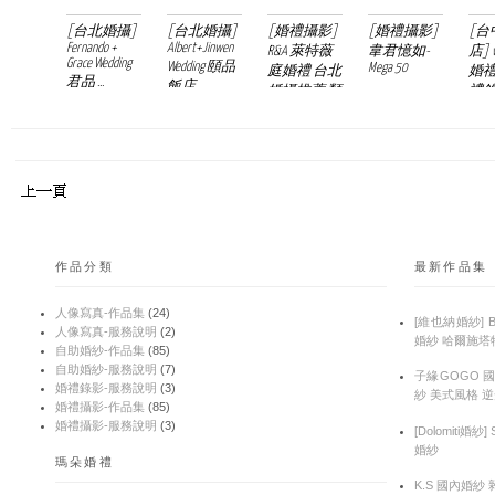
[台北婚攝]
[台北婚攝]
[婚禮攝影]
[婚禮攝影]
[台
Fernando +
Albert+Jinwen
R&A 萊特薇
韋君憶如-
店] wi
Grace Wedding
Wedding 頤品
Mega 50
庭婚禮 台北
婚禮
君品 ...
飯店 ...
婚攝推薦 類
禮錄
婚紗
婚攝 
作品分類
最新作品集
人像寫真-作品集
(24)
[維也納婚紗] 
人像寫真-服務說明
(2)
婚紗 哈爾施塔
自助婚紗-作品集
(85)
自助婚紗-服務說明
(7)
子緣GOGO 
婚禮錄影-服務說明
(3)
紗 美式風格 
婚禮攝影-作品集
(85)
婚禮攝影-服務說明
(3)
[Dolomiti婚紗
婚紗
瑪朵婚禮
K.S 國內婚紗