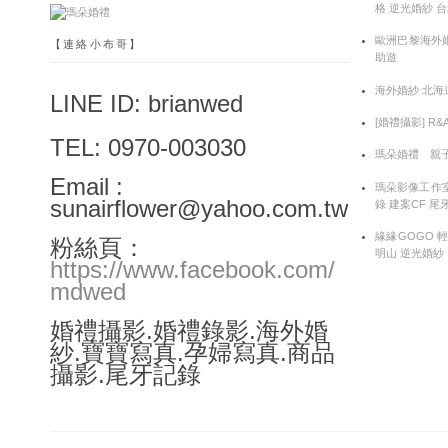
格 逆光婚紗 
歐洲巴黎海外婚
【連絡小布哥】
助遊
海外婚紗 北海
LINE ID: brianwed
[婚禮攝影] R
TEL: 0970-003030
瑪朵婚禮 親子
Email :
瑪朵影像工作室
sunairflower@yahoo.com.tw
錄 建案CF 尾
緣緣GOGO 
粉絲頁：
明山 逆光婚紗
https://www.facebook.com/
mdwed
婚禮攝影.婚禮錄影.海外婚
紗.寶寶寫真.孕婦寫真.商品
攝影.尾牙記錄