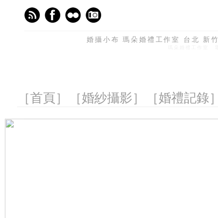
婚攝小布 瑪朵婚禮工作室 台北 新竹 
瑪朵婚禮工作室 電話
［首頁］
［婚紗攝影］
［婚禮記錄