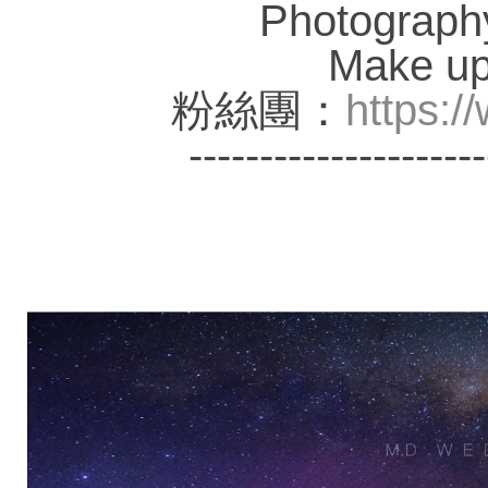
Photograp
Make u
粉絲團：
https:
---------------------