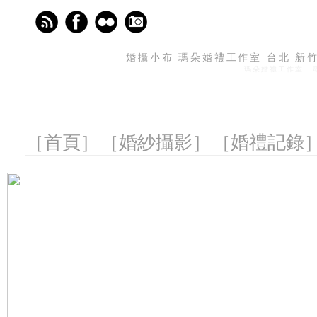
婚攝小布 瑪朵婚禮工作室 台北 新竹 
瑪朵婚禮工作室 電話
［首頁］
［婚紗攝影］
［婚禮記錄