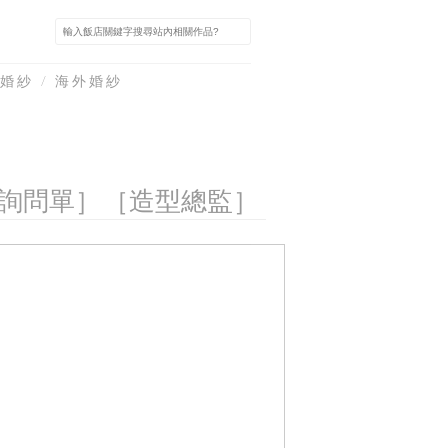
婚紗 / 海外婚紗
詢問單］
［造型總監］