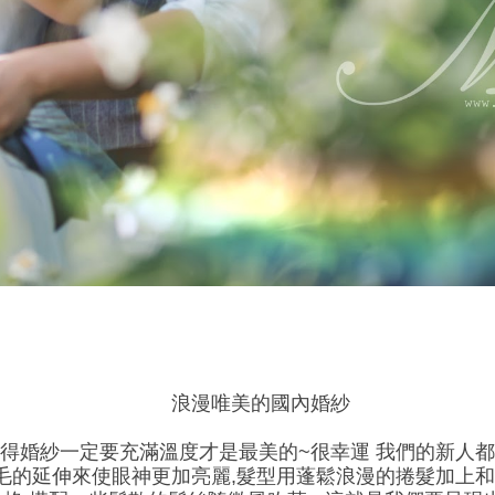
浪漫唯美的國內婚紗
覺得婚紗一定要充滿溫度才是最美的~很幸運 我們的新人
睫毛的延伸來使眼神更加亮麗,髮型用蓬鬆浪漫的捲髮加上