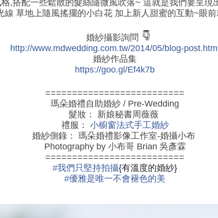
風格,搭配一些鬆散的髮絲隨微風吹落~ 這就是我們要呈現
光線 草地上隨風搖擺的小白花 加上新人甜蜜的互動~眼
👇
👇
👇
婚紗攝影詢問
http://www.mdwedding.com.tw/2014/05/blog-post.htm
婚紗作品集
https://goo.gl/Ef4k7b
==========================
瑪朵婚禮自助婚紗 / Pre-Wedding
髮妝： 新娘秘書周薇薇
禮服：
小櫥窗法式手工婚紗
婚紗側錄： 瑪朵婚禮影像工作室-婚攝小布
Photography by 小布哥 Brian 吳彥霖
==========================
#
我們只堅持拍攝
{有溫度的婚紗}
#
優雅是唯一不會褪色的美