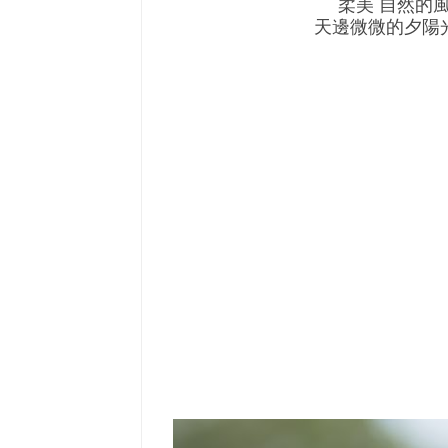
柔美 自然的
天邊微微的夕陽