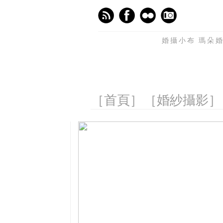
婚攝小布 瑪朵婚
［首頁］
［婚紗攝影］