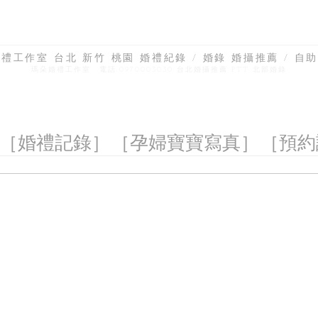
禮工作室 台北 新竹 桃園 婚禮紀錄 / 婚錄 婚攝推薦 / 自助
瑪朵婚禮工作室 電話:0970003030 台北婚攝推薦 PTT 北部婚錄
［婚禮記錄］
［孕婦寶寶寫真］
［預約