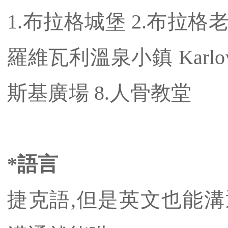
1.布拉格城堡 2.布拉格老
羅維瓦利溫泉小鎮 Karlov
斯基廣場 8.人骨教堂
*語言
捷克語,但是英文也能溝