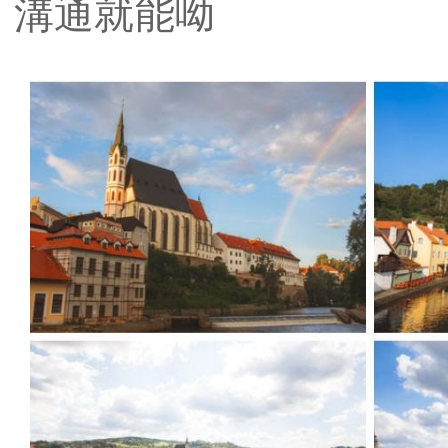
溝通就能呦