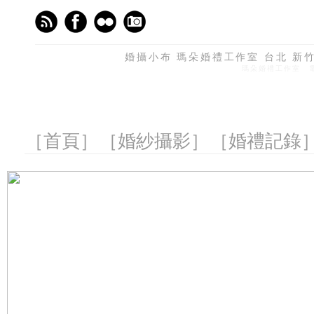
婚攝小布 瑪朵婚禮工作室 台北 新竹 
瑪朵婚禮工作室 電話
［首頁］
［婚紗攝影］
［婚禮記錄