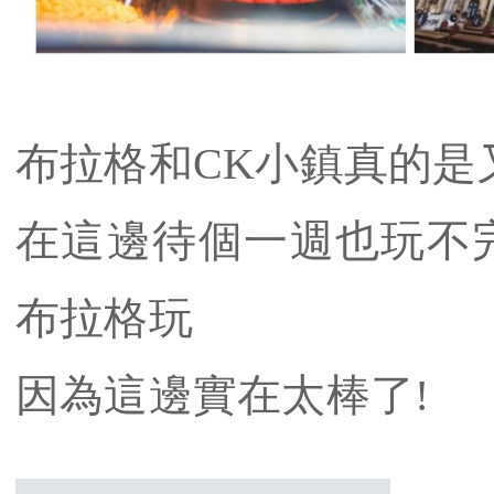
布拉格和CK小鎮真的是
在這邊待個一週也玩不
布拉格玩
因為這邊實在太棒了!