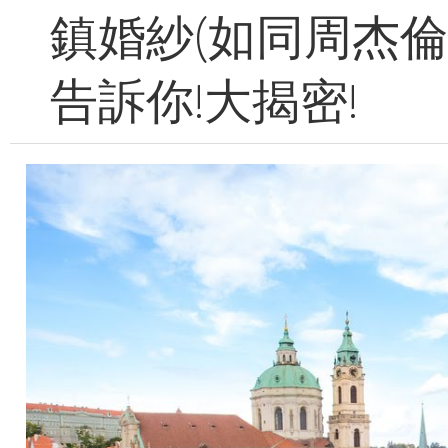
鎮婚紗(如同周杰倫
告訴你!大揭密!