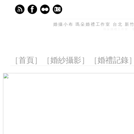
婚攝小布 瑪朵婚禮工作室 台北 新竹 
瑪朵婚禮工作室 電話
［首頁］
［婚紗攝影］
［婚禮記錄