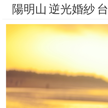
陽明山 逆光婚紗 