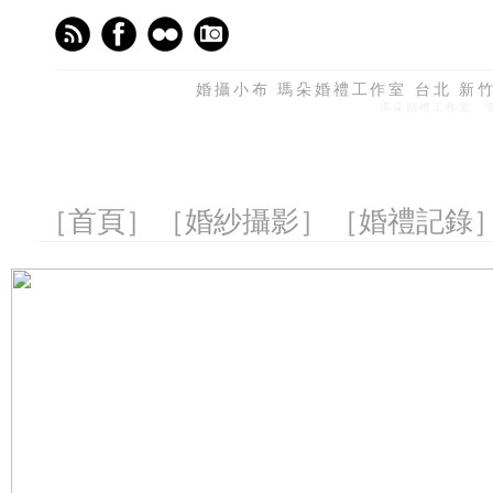
婚攝小布 瑪朵婚禮工作室 台北 新竹 
瑪朵婚禮工作室 電話
［首頁］
［婚紗攝影］
［婚禮記錄