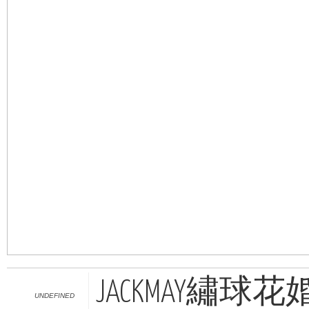
JACKMAY繡球
UNDEFINED