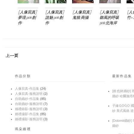
[人像寫真]
[人像寫真]
[人像寫真]
[人像寫真]
[人
夢境 pink 創
詭魅 pink 創
鬼狼 商攝
聽風的呼吸
竹+
作
作
pink 北海岸
作品分類
最新作品集
人像寫真-作品集
(24)
[維也納婚紗] 
人像寫真-服務說明
(2)
婚紗 哈爾施塔
自助婚紗-作品集
(85)
自助婚紗-服務說明
(7)
子緣GOGO 
婚禮錄影-服務說明
(3)
紗 美式風格 
婚禮攝影-作品集
(85)
婚禮攝影-服務說明
(3)
[Dolomiti婚紗
婚紗
瑪朵婚禮