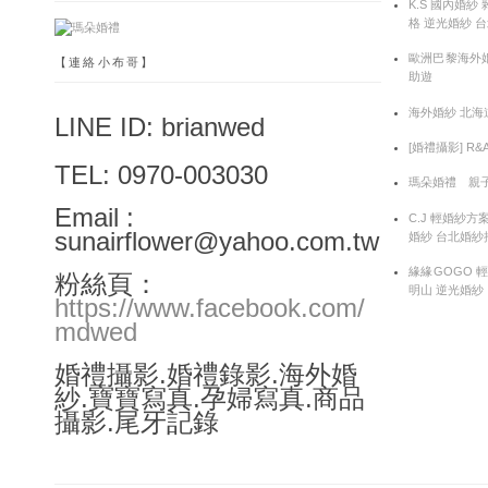
K.S 國內婚紗
格 逆光婚紗 
歐洲巴黎海外婚
【連絡小布哥】
助遊
海外婚紗 北海
LINE ID: brianwed
[婚禮攝影] R
TEL: 0970-003030
瑪朵婚禮 親子
Email :
C.J 輕婚紗方
sunairflower@yahoo.com.tw
婚紗 台北婚紗
緣緣GOGO 
粉絲頁：
明山 逆光婚紗
https://www.facebook.com/
mdwed
婚禮攝影.婚禮錄影.海外婚
紗.寶寶寫真.孕婦寫真.商品
攝影.尾牙記錄