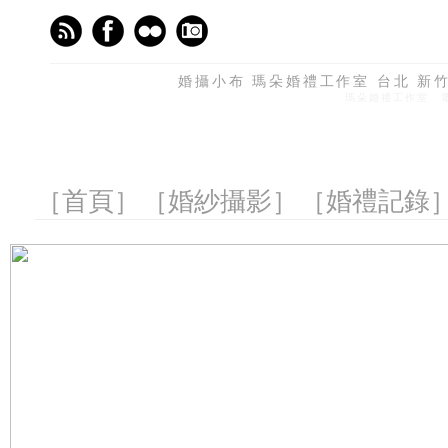
婚攝小布 瑪朵婚禮工作室 台北 新竹 
瑪朵婚禮工作室 電話
［首頁］
［婚紗攝影］
［婚禮記錄