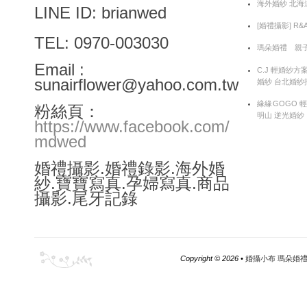
海外婚紗 北海
LINE ID: brianwed
[婚禮攝影] R
TEL: 0970-003030
瑪朵婚禮 親子
Email :
C.J 輕婚紗方
sunairflower@yahoo.com.tw
婚紗 台北婚紗
緣緣GOGO 
粉絲頁：
明山 逆光婚紗
https://www.facebook.com/
mdwed
婚禮攝影.婚禮錄影.海外婚
紗.寶寶寫真.孕婦寫真.商品
攝影.尾牙記錄
Copyright ©
2026 •
婚攝小布 瑪朵婚禮工