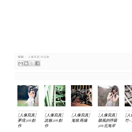
標籤：
人像寫真-作品集
[人像寫真]
[人像寫真]
[人像寫真]
[人像寫真]
[人
夢境 pink 創
詭魅 pink 創
鬼狼 商攝
聽風的呼吸
竹+
作
作
pink 北海岸