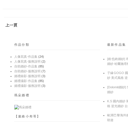
作品分類
最新作品集
人像寫真-作品集
(24)
[維也納婚紗] 
人像寫真-服務說明
(2)
婚紗 哈爾施塔
自助婚紗-作品集
(85)
自助婚紗-服務說明
(7)
子緣GOGO 
婚禮錄影-服務說明
(3)
紗 美式風格 
婚禮攝影-作品集
(85)
婚禮攝影-服務說明
(3)
[Dolomiti婚紗
婚紗
瑪朵婚禮
K.S 國內婚紗
格 逆光婚紗 
歐洲巴黎海外婚
【連絡小布哥】
助遊