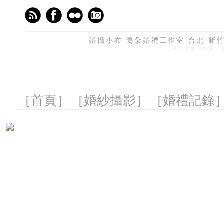
婚攝小布 瑪朵婚禮工作室 台北 新竹 
瑪朵婚禮工作室 電話
［首頁］
［婚紗攝影］
［婚禮記錄